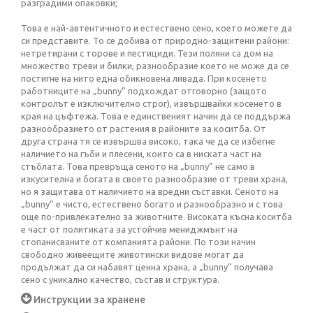
разградими опаковки;
Това е най-автентичното и естествено сено, което можете да
си представите. То се добива от природно-защитени райони:
нетретирани с торове и пестициди. Тези поляни са дом на
множество треви и билки, разнообразие което не може да се
постигне на нито една обикновена ливада. При косенето
работниците на „bunny” подхождат отговорно (защото
контролът е изключително строг), извършвайки косенето в
края на цъфтежа. Това е единственият начин да се поддържа
разнообразието от растения в районите за коситба. От
друга страна тя се извършва високо, така че да се избегне
наличието на гъби и плесени, които са в ниската част на
стъблата. Това превръща сеното на „bunny” не само в
изкусителна и богата в своето разнообразие от треви храна,
но я защитава от наличието на вредни съставки. Сеното на
„bunny” е чисто, естествено богато и разнообразно и с това
още по-привлекателно за животните. Високата късна коситба
е част от политиката за устойчив мениджмънт на
стопанисваните от компанията райони. По този начин
свободно живеещите животински видове могат да
продължат да си набавят ценна храна, а „bunny” получава
сено с уникално качество, състав и структура.
Инструкции за хранене