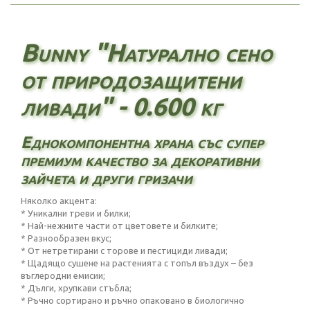
Bunny "Натурално сено
от природозащитени
ливади" - 0.600 кг
Еднокомпонентна храна със супер
премиум качество за декоративни
зайчета и други гризачи
Няколко акцента:
* Уникални треви и билки;
* Най-нежните части от цветовете и билките;
* Разнообразен вкус;
* От нетретирани с торове и пестициди ливади;
* Щадящо сушене на растенията с топъл въздух – без
въглеродни емисии;
* Дълги, хрупкави стъбла;
* Ръчно сортирано и ръчно опаковано в биологично