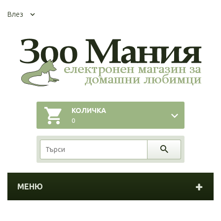
Влез
КОЛИЧКА
0
МЕНЮ