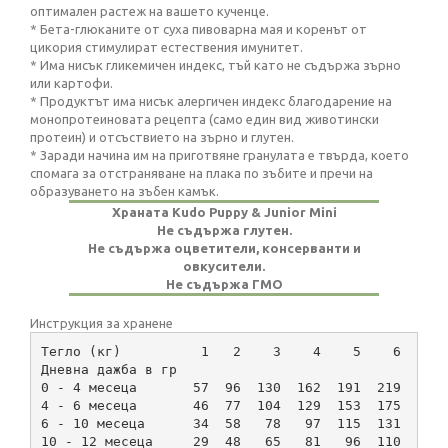
оптимален растеж на вашето кученце.
* Бета-глюканите от суха пивоварна мая и коренът от
цикория стимулират естествения имунитет.
* Има нисък гликемичен индекс, тъй като не съдържа зърно
или картофи.
* Продуктът има нисък алергичен индекс благодарение на
монопротеиновата рецепта (само един вид животински
протеин) и отсъствието на зърно и глутен.
* Заради начина им на приготвяне гранулата е твърда, което
спомага за отстраняване на плака по зъбите и пречи на
образуването на зъбен камък.
Храната Kudo Puppy & Junior Mini
Не съдържа глутен.
Не съдържа оцветители, консерванти и
овкусители.
Не съдържа ГМО
Инструкция за хранене
Тегло (кг)          1   2    3    4    5    6    7
Дневна дажба в гр
0 - 4 месеца       57  96  130  162  191  219  246
4 - 6 месеца       46  77  104  129  153  175  197
6 - 10 месеца      34  58   78   97  115  131  148
10 - 12 месеца     29  48   65   81   96  110  123