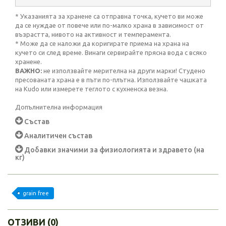
* Указанията за хранене са отправна точка, кучето ви може
да се нуждае от повече или по-малко храна в зависимост от
възрастта, нивото на активност и темперамента.
* Може да се наложи да коригирате приема на храна на
кучето си след време. Винаги сервирайте прясна вода с всяко
хранене.
ВАЖНО:
не използвайте мерителна на други марки! Студено
пресованата храна е в пъти по-плътна. Използвайте чашката
на Kudo или измерете теглото с кухненска везна.
Допълнителна информация
Състав
Аналитичен състав
Добавки значими за физиологията и здравето (на
кг)
grain free
ОТЗИВИ (0)