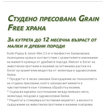
Студено пресована Grain
Free храна
За кутрета до 12 месечна възраст от
малки и дребни породи
Kudo Puppy & Junior Mini 2.5 кг е перфектно балансирана
пълноценна храна в съответствие с хранителните изисквания
на малките кученца от дребните породи. Миксът е богат на
животински протеини и мазнини за оптимален растеж и е
богат на хранителни вещества от зеленчуци и здравословни
билки.
* Продуктът е лесно смилаем благодарение на технологията
на студено пресоване, която запазва витамините и
чувствителните към топлинна обработка ензими;
* Съдържа идеално съотношение между пилешко месо,
зеленчуци, плодове и здравословни билки.
* Рецептата стимулира естествения имунитет, а високото
съдържание на животински протеини и мазнини осигурява