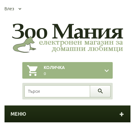
Влез
КОЛИЧКА
0
МЕНЮ