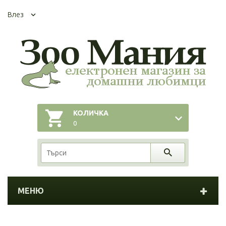
Влез
КОЛИЧКА
0
МЕНЮ