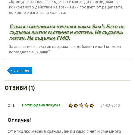
„брошура“ за сваляне, където те могат да се осведомят за
конкретното действие на всеки един продукт от рецептата,
по която е изготвена храната.
Сухата гранулирана кучешка храна Sam's Field не
съдържа житни растения и култури. Не съдържа
глутен. Не съдържа ГМО.
За аналитичния състав на храната и добавките на 1 кг. моля
погледнете в „Данни“
grain free
ОТЗИВИ (1)
Потвърдена покупка
О.П.
31-03-2019
Отлична!
От няколко месеца храним Лейди само с нея и сме много