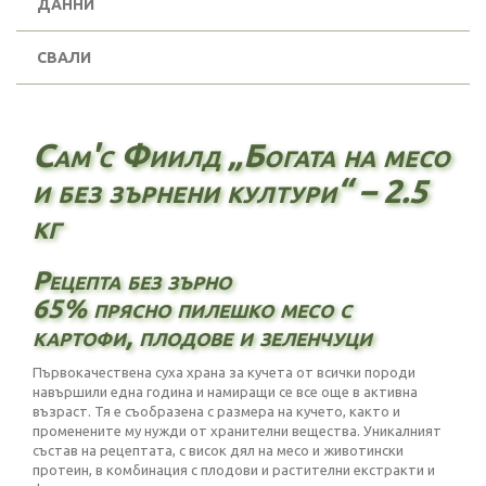
ДАННИ
СВАЛИ
Сам'с Фиилд „Богата на месо
и без зърнени култури“ – 2.5
кг
Рецепта без зърно
65% прясно пилешко месо с
картофи, плодове и зеленчуци
Първокачествена суха храна за кучета от всички породи
навършили една година и намиращи се все още в активна
възраст. Тя е съобразена с размера на кучето, както и
променените му нужди от хранителни вещества. Уникалният
състав на рецептата, с висок дял на месо и животински
протеин, в комбинация с плодови и растителни екстракти и