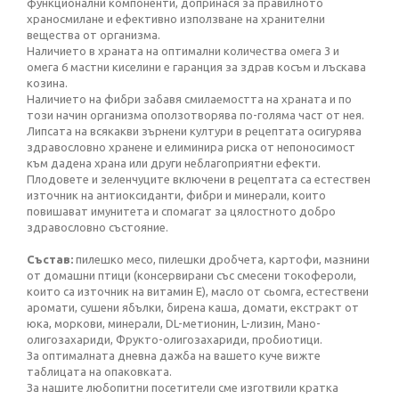
функционални компоненти, допринася за правилното
храносмилане и ефективно използване на хранителни
вещества от организма.
Наличието в храната на оптимални количества омега 3 и
омега 6 мастни киселини е гаранция за здрав косъм и лъскава
козина.
Наличието на фибри забавя смилаемостта на храната и по
този начин организма оползотворява по-голяма част от нея.
Липсата на всякакви зърнени култури в рецептата осигурява
здравословно хранене и елиминира риска от непоносимост
към дадена храна или други неблагоприятни ефекти.
Плодовете и зеленчуците включени в рецептата са естествен
източник на антиоксиданти, фибри и минерали, които
повишават имунитета и спомагат за цялостното добро
здравословно състояние.
Състав:
пилешко месо, пилешки дробчета, картофи, мазнини
от домашни птици (консервирани със смесени токофероли,
които са източник на витамин Е), масло от сьомга, естествени
аромати, сушени ябълки, бирена каша, домати, екстракт от
юка, моркови, минерали, DL-метионин, L-лизин, Мано-
олигозахариди, Фрукто-олигозахариди, пробиотици.
За оптималната дневна дажба на вашето куче вижте
таблицата на опаковката.
За нашите любопитни посетители сме изготвили кратка