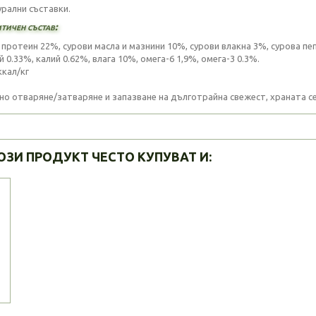
урални съставки.
тичен състав:
 протеин 22%, сурови масла и мазнини 10%, сурови влакна 3%, сурова пеп
 0.33%, калий 0.62%, влага 10%, омега-6 1,9%, омега-3 0.3%.
ккал/кг
сно отваряне/затваряне и запазване на дълготрайна свежест, храната се
ОЗИ ПРОДУКТ ЧЕСТО КУПУВАТ И: