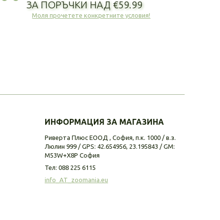
ЗА ПОРЪЧКИ НАД €59.99
Моля прочетете конкретните условия!
ИНФОРМАЦИЯ ЗА МАГАЗИНА
Риверта Плюс ЕООД , София, п.к. 1000 / в.з.
Люлин 999 / GPS: 42.654956, 23.195843 / GM:
M53W+X8P София
Тел:
088 225 6115
info_AT_zoomania.eu