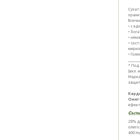
Сухат
храни
Всичк
• с е
• бога
• ням
• със
мириз
• Гол
_____
* Под
(вкл. 
Марка
защита
Кард
Омег
ефект
Съста
28% д
олиго
400 m
_____