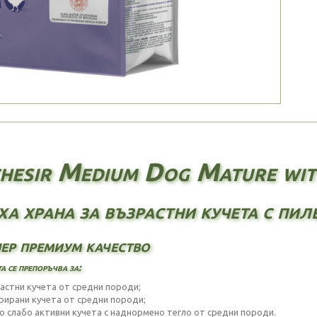
hesir Medium Dog Mature with
ха храна за възрастни кучета с пи
ер премиум качество
а се препоръчва за:
растни кучета от средни породи;
трирани кучета от средни породи;
го слабо активни кучета с наднормено тегло от средни породи.