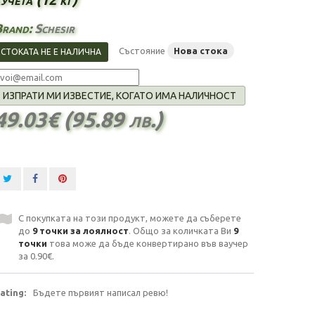
Brand:
Schesir
Състояние
Нова стока
СТОКАТА НЕ Е НАЛИЧНА
ИЗПРАТИ МИ ИЗВЕСТИЕ, КОГАТО ИМА НАЛИЧНОСТ
49.03€ (95.89 лв.)
С покупката на този продукт, можете да съберете
до
9
точки за лоялност
. Общо за количката Ви
9
точки
това може да бъде конвертирано във ваучер
за
0.90€
.
ating:
Бъдете първият написал ревю!