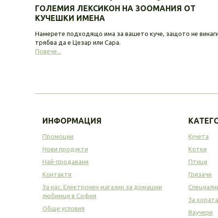
ГОЛЕМИЯ ЛЕКСИКОН НА ЗООМАНИЯ ОТ
КУЧЕШКИ ИМЕНА
Намерете подходящо има за вашето куче, защото не винаг
трябва да е Цезар или Сара.
Повече...
ИНФОРМАЦИЯ
КАТЕГ
Промоции
Кучета
Нови продукти
Котки
Най-продавани
Птици
Контакти
Гризачи
За нас. Електронен магазин за домашни
Специалн
любимци в София
За хорат
Общи условия
Ваучери