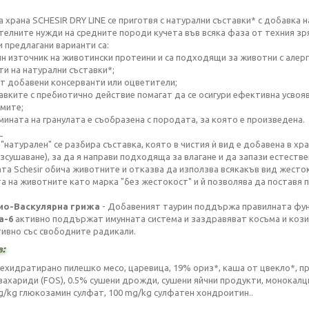
а храна SCHESIR DRY LINE се приготвя с натурални съставки* с добавка н
телните нужди на средните породи кучета във всяка фаза от техния зр
и предлагани варианти са:
дин източник на животински протеини и са подходящи за животни с алерг
ти на натурални съставки*;
ат добавени консерванти или оцветители;
тавките с пребиотично действие помагат да се осигури ефективна усвоя
мите;
емината на гранулата е съобразена с породата, за която е произведена.
_
 "натурален" се разбира съставка, която в чистия ѝ вид е добавена в х
изсушаване), за да я направи подходяща за влагане и да запази естестве
та Schesir обича животните и отказва да използва всякакъв вид жесток
 на животните като марка "без жестокост" и й позволява да поставя печа
ио-Васкулярна грижа
- Добавеният таурин поддържа правилната фун
а-6
активно поддържат имунната система и заздравяват косъма и козин
ивно със свободните радикали.
в:
ехидратирано пилешко месо, царевица, 19% ориз*, каша от цвекло*, п
захариди (FOS), 0.5% сушени дрожди, сушени яйчни продукти, монокалци
g/kg глюкозамин сулфат, 100 mg/kg сулфатен хондроитин..