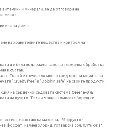
а витамини и минерали, за да отговори на
ял живот.
ии или на диета;
ване на хранителните вещества и контрол на
раната и е била подложена само на термична обработка
ния ѝ състав.
ост. Това й е спечелило място сред организациите за
ти "Cruelty free" и "Dolphin safe" на своите продукти.
кция на сърдечно-съдовата система.
Омега-3 &
ата на кучето. Те са и мощен комплекс борещ се
речистена животинска мазнина, 1% фрукто-
ев фосфат, калиев хлорид, готварска сол, 0.1% юка*,