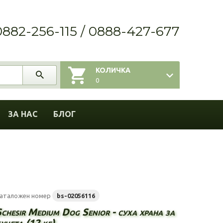
0882-256-115 / 0888-427-677
КОЛИЧКА
0
ЗА НАС
БЛОГ
аталожен номер
bs-02056116
chesir Medium Dog Senior - суха храна за
учета (12 кг)