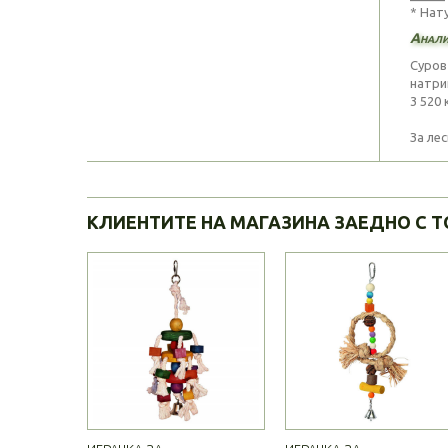
* Нат
Анали
Суров
натрий
3 520 
За ле
КЛИЕНТИТЕ НА МАГАЗИНА ЗАЕДНО С Т