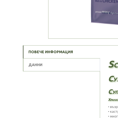
ПОВЕЧЕ ИНФОРМАЦИЯ
Sc
ДАННИ
Су
Суп
Хранат
• въз
• кас
• мно