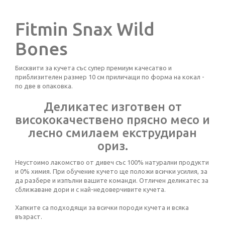
Fitmin Snax Wild
Bones
Бисквити за кучета със супер премиум качесатво и
приблизителен размер 10 см приличащи по форма на кокал -
по две в опаковка.
Деликатес изготвен от
висококачествено прясно месо и
лесно смилаем екструдиран
ориз.
Неустоимо лакомство от дивеч със 100% натурални продукти
и 0% химия. При обучение кучето ще положи всички усилия, за
да разбере и изпълни вашите команди. Отличен деликатес за
сближаване дори и с най-недоверчивите кучета.
Хапките са подходящи за всички породи кучета и всяка
възраст.