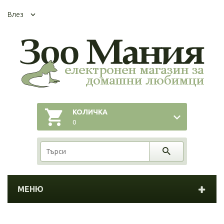
Влез
КОЛИЧКА
0
МЕНЮ