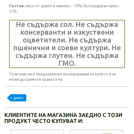
Състав:
месо от дивеч и свинско – 79%; Екструдиран ориз –
21%.
Не съдържа сол. Не съдържа
консерванти и изкуствени
оцветители. Не съдържа
пшенични и соеви култури. Не
съдържа глутен. Не съдържа
ГМО.
Този снак не е предназначен за изхранване на кучето и не
може да замести храната му.
дивеч
КЛИЕНТИТЕ НА МАГАЗИНА ЗАЕДНО С ТОЗИ
ПРОДУКТ ЧЕСТО КУПУВАТ И: