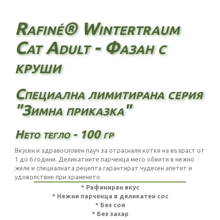
Rafiné® Wintertraum
Cat Adult - Фазан с
круши
Специална лимитирана серия
"Зимна приказка"
Нето тегло - 100 гр
Вкусен и здравословен пауч за отраснали котки на възраст от
1 до 6 години. Деликатните парченца месо обвити в нежно
желе и специалната рецепта гарантират чудесен апетит и
удоволствие при храненето.
* Рафиниран вкус
* Нежни парченца в деликатен сос
* Без соя
* Без захар