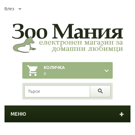
Влез
КОЛИЧКА
0
МЕНЮ