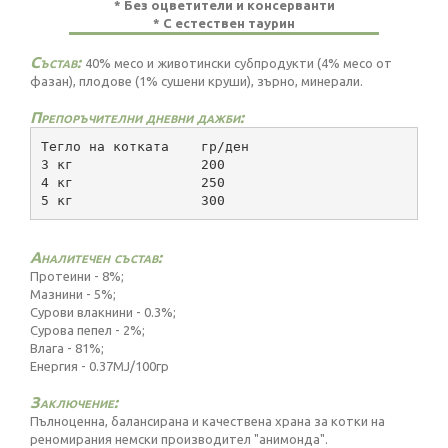
* Без оцветители и консерванти
* С естествен таурин
Състав:
40% месо и животински субпродукти (4% месо от
фазан), плодове (1% сушени круши), зърно, минерали.
Препоръчителни дневни дажби:
Тегло на котката    гр/ден
3 кг                200
4 кг                250
5 кг                300
Аналитечен състав:
Протеини - 8%;
Мазнини - 5%;
Сурови влакнини - 0.3%;
Сурова пепел - 2%;
Влага - 81%;
Енергия - 0.37MJ/100гр
Заключение:
Пълноценна, балансирана и качествена храна за котки на
реномирания немски производител "анимонда".