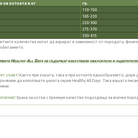
о на котката в кг
гр.
110-150
165-220
220-300
275-370
330-415
етните количества могат да варират в зависимост от породата, физиче
обитанието.
рвите Healthy All Days не съдържат изкуствени овкусители и оцветители
т съвет:
Както при хората, така и при котките еднообразието, дори да
ръчваме да използвате цялата серия Healthy All Days. Така вашата писа
нене.
ючение:
Храна за котки с премиум качество подходяща за всички пород