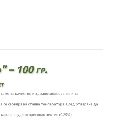
" – 100 гр.
ет
 само за качество и здравословност, но и за
а се сервира на стайна температура. След отваряне да
 масло, студено пресован зехтин (0.25%)