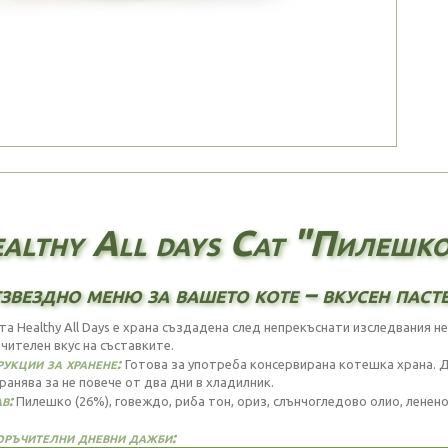
althy All days Cat "Пилешко
звездно меню за вашето коте – вкусен паст
та Healthy All Days е храна създадена след непрекъснати изследвания не
чителен вкус на съставките.
укции за хранене:
Готова за употреба консервирана котешка храна. Д
ранява за не повече от два дни в хладилник.
в:
Пилешко (26%), говеждо, риба тон, ориз, слънчогледово олио, ленено
ръчителни дневни дажби: