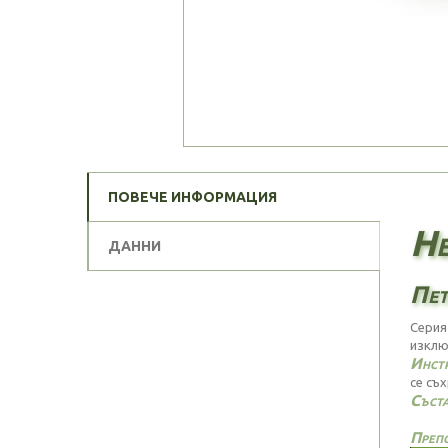
ПОВЕЧЕ ИНФОРМАЦИЯ
He
ДАННИ
Пет
Серия
изклю
Инстр
се съх
Съста
Препо