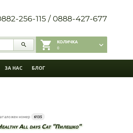
0882-256-115 / 0888-427-677
КОЛИЧКА
0
ЗА НАС
БЛОГ
аталожен номер
6135
Healthy All days Cat "Пилешко"