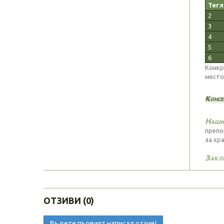
Тегл
2
3
4
5
6
Конкр
место
Консе
Нашия
препо
за хра
Закл
ОТЗИВИ (0)
Бъдете първият написал отзив!