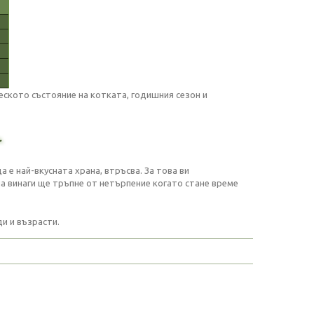
ското състояние на котката, годишния сезон и
.
 е най-вкусната храна, втръсва. За това ви
на винаги ще тръпне от нетърпение когато стане време
и и възрасти.