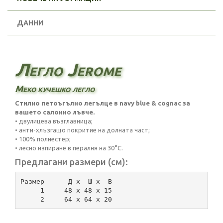
ДАННИ
Легло Jerome
Меко кучешко легло
Стилно петоъгълно легълце в navy blue & cognac за
вашето салонно лъвче.
• двулицева възглавница;
• анти-хлъзгащо покритие на долната част;
• 100% полиестер;
• лесно изпиране в пералня на 30°C.
Предлагани размери (см):
Размер      Д х  Ш х  В   
     1     48 х 48 х 15
     2     64 х 64 х 20