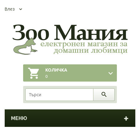
Влез
КОЛИЧКА
0
МЕНЮ