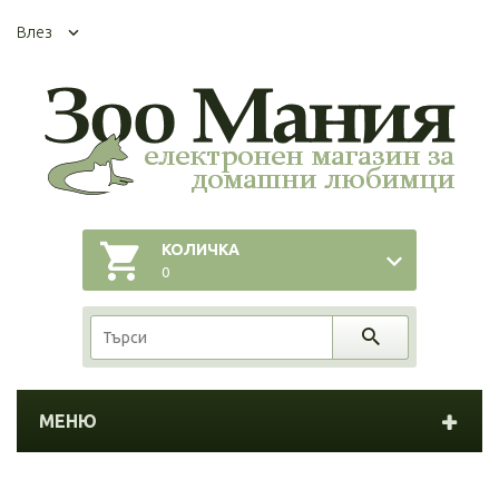
Влез
КОЛИЧКА
0
МЕНЮ