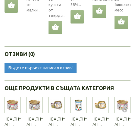
от
кучета
38%...
биволско
малки...
от
месо
твърда...
ОТЗИВИ (0)
Бъдете първият написал отзив!
ОЩЕ ПРОДУКТИ В СЪЩАТА КАТЕГОРИЯ
HEALTHY
HEALTHY
HEALTHY
HEALTHY
HEALTHY
HEALTHY
ALL...
ALL...
ALL...
ALL...
ALL...
ALL...