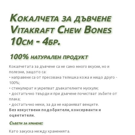
Кокалчета за дъвчене
Vitakraft Chew Bones
10см - 4бр.
100% натурален продукт
Кокалчетата за дъвчене са не само много вкусни, но и
полезни, защото са:
• направени са от пресована телешка кожа и нищо друго -
100%;
• стимулират и укрепват дъвкателните мускули;
• достатъчно твърди и при дъвчене почистват зъбите от
плака;
• достатъчно меки, за да не нараняват венците.
Без изкуствени подобрители, консерванти и
оцветители.
Съвети за хранене:
Като закуска между храненията.