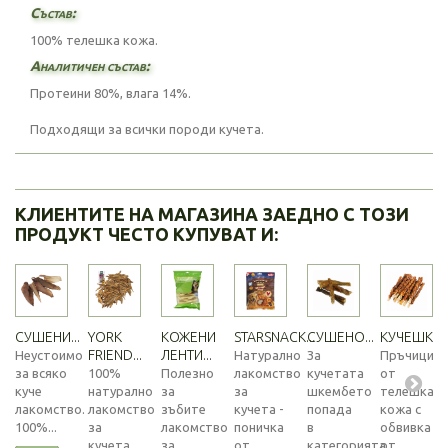
Състав:
100% телешка кожа.
Аналитичен състав:
Протеини 80%, влага 14%.
Подходящи за всички породи кучета.
КЛИЕНТИТЕ НА МАГАЗИНА ЗАЕДНО С ТОЗИ
ПРОДУКТ ЧЕСТО КУПУВАТ И:
СУШЕНИ...
YORK
КОЖЕНИ
STARSNACK...
СУШЕНО...
КУЧЕШКИ..
FRIEND...
ЛЕНТИ...
Неустоимо
Натурално
За
Пръчици
за всяко
100%
Полезно
лакомство
кучетата
от
куче
натурално
за
за
шкембето
телешка
лакомство.
лакомство
зъбите
кучета -
попада
кожа с
100%...
за
лакомство
поничка
в
обвивка
кучета
за
от
категорията...
от