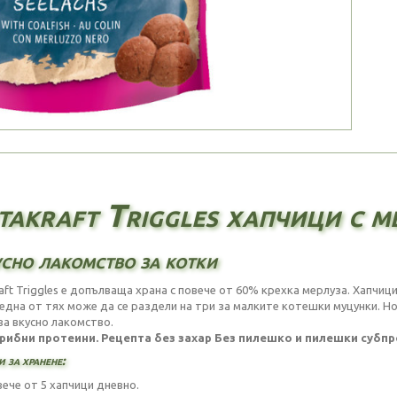
takraft Triggles хапчици с м
сно лакомство за котки
raft Triggles е допълваща храна с повече от 60% крехка мерлуза. Хапчиц
 една от тях може да се раздели на три за малките котешки муцунки. Но
ва вкусно лакомство.
рибни протеини. Рецепта без захар Без пилешко и пилешки субпр
 за хранене:
вече от 5 хапчици дневно.