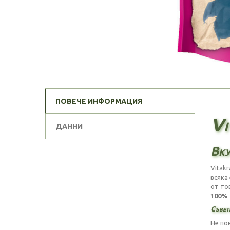
ПОВЕЧЕ ИНФОРМАЦИЯ
Vi
ДАННИ
Вку
Vitak
всяка
от то
100% 
Съвети
Не по