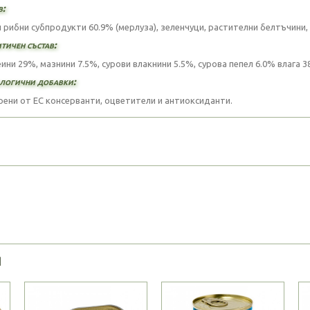
в:
и рибни субпродукти 60.9% (мерлуза), зеленчуци, растителни белтъчини
тичен състав:
ини 29%, мазнини 7.5%, сурови влакнини 5.5%, сурова пепел 6.0% влага 3
логични добавки:
ени от ЕС консерванти, оцветители и антиоксиданти.
Я