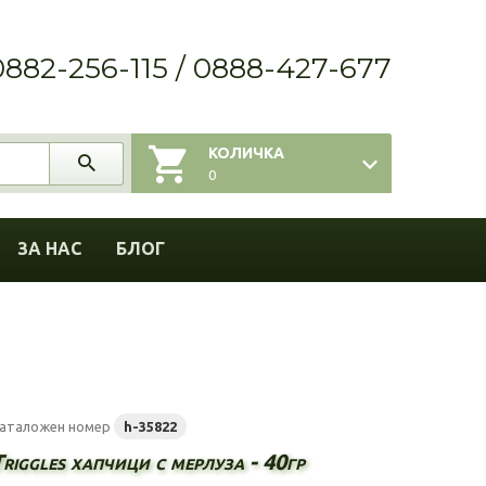
0882-256-115 / 0888-427-677
КОЛИЧКА
0
ЗА НАС
БЛОГ
аталожен номер
h-35822
riggles хапчици с мерлуза - 40гр