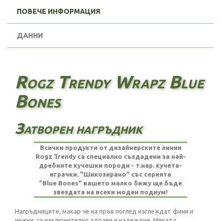
ПОВЕЧЕ ИНФОРМАЦИЯ
ДАННИ
Rogz Trendy Wrapz Blue
Bones
Затворен нагръдник
Всички продукти от дизайнерските линии
Rogz Trendy са специално създадени за най-
дребните кучешки породи - т.нар. кучета-
играчки. "Шикозирано" със серията
"Blue Bones"
вашето малко бижу ще бъде
звездата на всеки моден подиум!
Нагръдниците, макар че на пръв поглед изглеждат фини и
нежни, са изключително здрави и надеждни. Меката