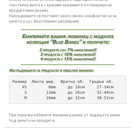
текстилна лента е с красиви орнаменти отговарящи на
продуктовия дизайн.
Нагръдниците се поставят много лесно, комфортни са за
кучето и са с безстепенно регулиране.
Екипирайте вашия любимец с модната
колекция "Blue Bones" и получете:
2 продукта със 7% намаление!!
3 продукта с 10% намаление!!
4 продукта с 15% намаление!!
Нагръдниците се предлагат в няколко размера:
Размер  Лента шир.  Вратна об.  Гръдна об.
    XS         8mm     до 18см     27-34см
     S        12mm     до 26см     32-44см
     М        16mm     до 32см     39-52см
При поръчка изберете желания размер от падащото меню
под цената на продукта.