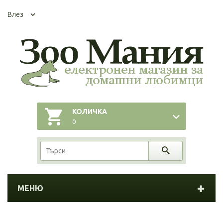
Влез
КОЛИЧКА
0
МЕНЮ