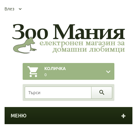
Влез
КОЛИЧКА
0
МЕНЮ