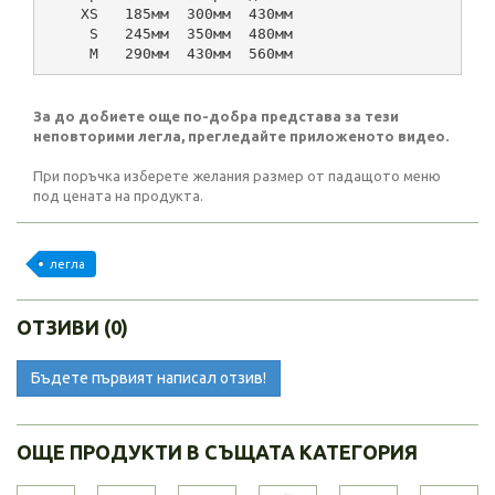
    XS   185мм  300мм  430мм
     S   245мм  350мм  480мм
     М   290мм  430мм  560мм
За до добиете още по-добра представа за тези
неповторими легла, прегледайте приложеното видео.
При поръчка изберете желания размер от падащото меню
под цената на продукта.
легла
ОТЗИВИ (0)
Бъдете първият написал отзив!
ОЩЕ ПРОДУКТИ В СЪЩАТА КАТЕГОРИЯ