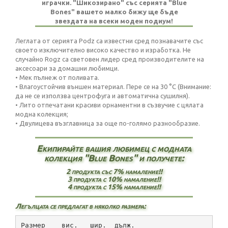
играчки. "Шикозирано" със серията "Blue
Bones" вашето малко бижу ще бъде
звездата на всеки моден подиум!
Леглата от серията Podz са известни сред познавачите със
своето изключително високо качество и изработка. Не
случайно Rogz са световен лидер сред производителите на
аксесоари за домашни любимци.
• Мек пълнеж от поливата.
• Влагоустойчив външен материал. Пере се на 30 °C (Внимание:
да не се използва центрофуга и автоматична сушилня).
• Лито отпечатани красиви орнаментни в съзвучие с цялата
модна колекция;
• Двулицева възглавница за още по-голямо разнообразие.
Екипирайте вашия любимец с модната
колекция "Blue Bones" и получете:
2 продукта със 7% намаление!!
3 продукта с 10% намаление!!
4 продукта с 15% намаление!!
Легълцата се предлагат в няколко размера:
Размер    вис.   шир.  дълж.