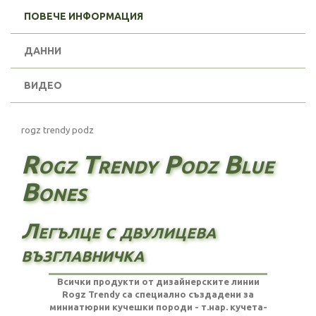
ПОВЕЧЕ ИНФОРМАЦИЯ
ДАННИ
ВИДЕО
rogz trendy podz
Rogz Trendy Podz Blue
Bones
Легълце с двулицева
възглавничка
Всички продукти от дизайнерските линии
Rogz Trendy са специално създадени за
миниатюрни кучешки породи - т.нар. кучета-