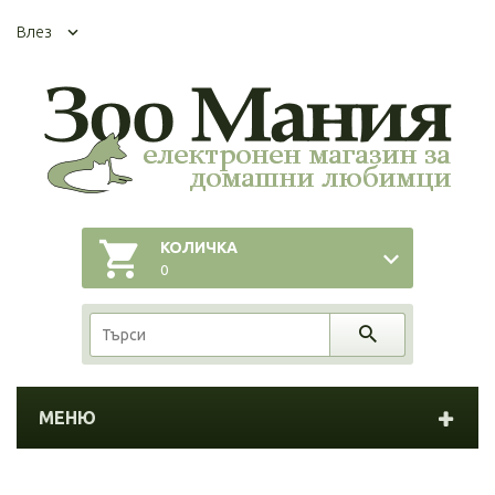
Влез
КОЛИЧКА
0
МЕНЮ