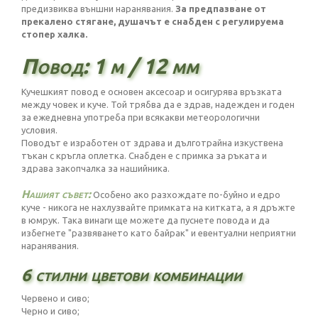
предизвиква външни наранявания.
За предпазване от
прекалено стягане, душачът е снабден с регулируема
стопер халка.
Повод: 1 м / 12 мм
Кучешкият повод е основен аксесоар и осигурява връзката
между човек и куче. Той трябва да е здрав, надежден и годен
за ежедневна употреба при всякакви метеорологични
условия.
Поводът е изработен от здрава и дълготрайна изкуствена
тъкан с кръгла оплетка. Снабден е с примка за ръката и
здрава закопчалка за нашийника.
Нашият съвет:
Особено ако разхождате по-буйно и едро
куче - никога не нахлузвайте примката на китката, а я дръжте
в юмрук. Така винаги ще можете да пуснете повода и да
избегнете "развяването като байрак" и евентуални неприятни
наранявания.
6 стилни цветови комбинации
Червено и сиво;
Черно и сиво;