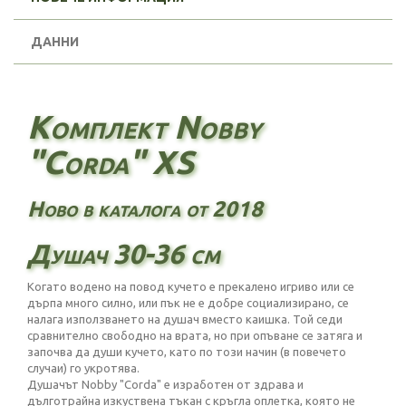
ДАННИ
Комплект Nobby
"Corda" XS
Ново в каталога от 2018
Душач 30-36 см
Когато водено на повод кучето е прекалено игриво или се
дърпа много силно, или пък не е добре социализирано, се
налага използването на душач вместо каишка. Той седи
сравнително свободно на врата, но при опъване се затяга и
започва да души кучето, като по този начин (в повечето
случаи) го укротява.
Душачът Nobby "Corda" е изработен от здрава и
дълготрайна изкуствена тъкан с кръгла оплетка, която не