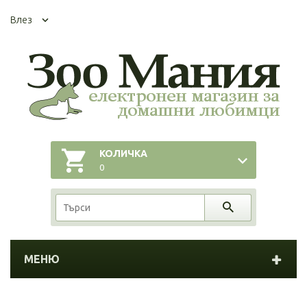
Влез
КОЛИЧКА
0
МЕНЮ