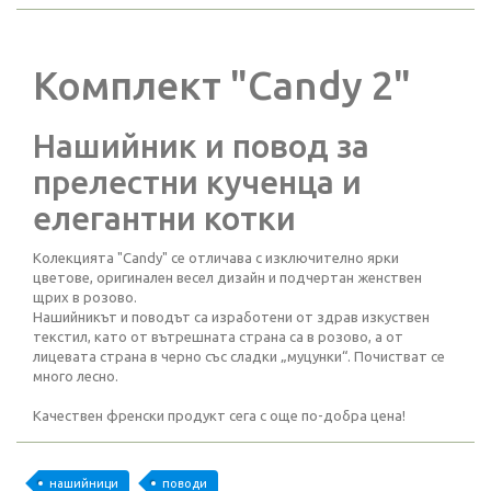
Комплект "Candy 2"
Нашийник и повод за
прелестни кученца и
елегантни котки
Колекцията "Candy" се отличава с изключително ярки
цветове, оригинален весел дизайн и подчертан женствен
щрих в розово.
Нашийникът и поводът са изработени от здрав изкуствен
текстил, като от вътрешната страна са в розово, а от
лицевата страна в черно със сладки „муцунки“. Почистват се
много лесно.
Качествен френски продукт сега с още по-добра цена!
нашийници
поводи